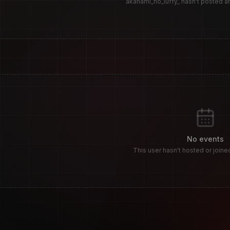
akanami_no_luffy_ hasn't posted 
S
No events
This user hasn't hosted or joine