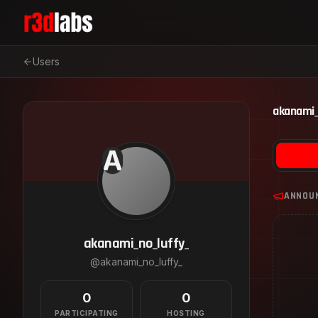
Users
akanami_
A
ANNOU
akanami_no_luffy_
@
akanami_no_luffy_
0
0
PARTICIPATING
HOSTING