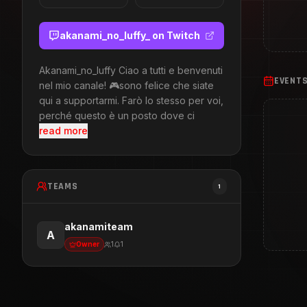
akanami_no_luffy_
on Twitch
Akanami_no_luffy Ciao a tutti e benvenuti
EVENT
nel mio canale! 🎮sono felice che siate
qui a supportarmi. Farò lo stesso per voi,
perché questo è un posto dove ci
read more
TEAMS
1
akanamiteam
A
Owner
1
1