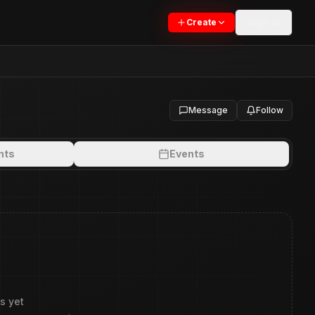
Sign In
Create
Message
Follow
nts
Events
s yet