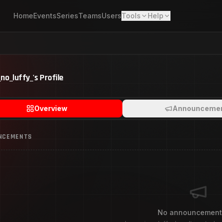
Home
Events
Series
Teams
Users
Tools
Help
no_luffy_
's Profile
Overview
Announceme
NCEMENTS
No announcement